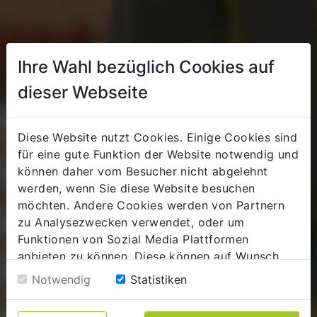
Ihre Wahl bezüglich Cookies auf
dieser Webseite
Digital
Diese Website nutzt Cookies. Einige Cookies sind
für eine gute Funktion der Website notwendig und
Transformation
können daher vom Besucher nicht abgelehnt
werden, wenn Sie diese Website besuchen
To simplify your
möchten. Andere Cookies werden von Partnern
zu Analysezwecken verwendet, oder um
business processes
Funktionen von Sozial Media Plattformen
anbieten zu können. Diese können auf Wunsch
abgelehnt werden. Sofern sie unsere Webseite
Notwendig
Statistiken
Understanding correlations
weiter nutzen, geben Sie Einwilligung zu unseren
Cookies.
Recognizing potential