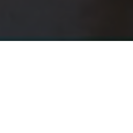
MORE FLEXIBILITY, EFFICIENCY AND
TRANSPARENCY
Digitization as a factor for success
Material procurement, production, sales,
employee recruitment,... are just some of the
requirements we have to face every day!
In a world that is constantly changing at an
ever faster pace, becoming more unstable and
where small or serious events become more