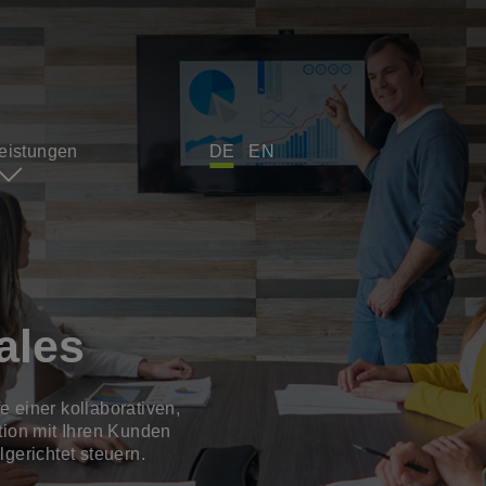
leistungen
DE
EN
ales
e einer kollaborativen,
ion mit Ihren Kunden
lgerichtet steuern.