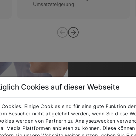
Umsatzsteigerung
BRINGEN SIE IH
üglich Cookies auf dieser Webseite
SPHÄREN
CRM2GO 
 Cookies. Einige Cookies sind für eine gute Funktion d
om Besucher nicht abgelehnt werden, wenn Sie diese W
okies werden von Partnern zu Analysezwecken verwend
ial Media Plattformen anbieten zu können. Diese könne
Sie wollen rasch und 
einführen?
ofern sie unsere Webseite weiter nutzen, geben Sie Einw