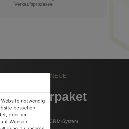
Verkaufsprozesse
REN VERTRIEB IN NEUE
- Starterpaket
er Website notwendig
ebsite besuchen
et, oder um
n auf Wunsch
kostengünstig ein neues CRM-System
illigung zu unseren