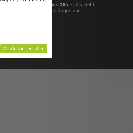
et für
Microsoft Dynamics 365
Sales steht
M-System in nur wenigen Tagen zur
Alle Cookies erlauben