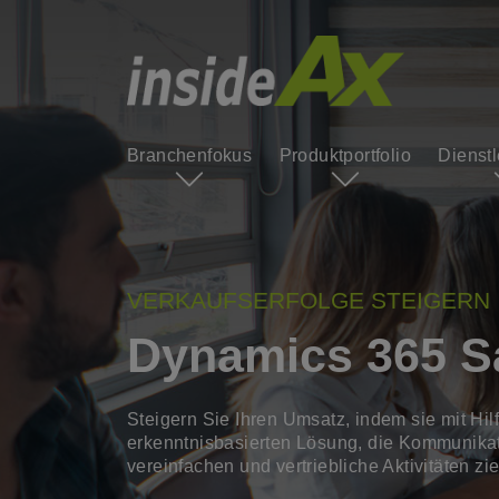
Branchenfokus
Produktportfolio
Dienst
VERKAUFSERFOLGE STEIGERN
Dynamics 365 S
Steigern Sie Ihren Umsatz, indem sie mit Hilf
erkenntnisbasierten Lösung, die Kommunikat
vereinfachen und vertriebliche Aktivitäten zie