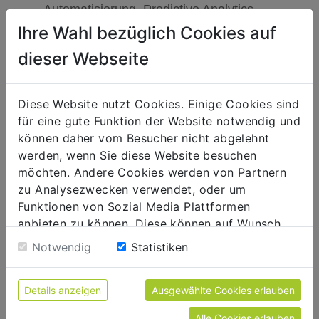
Automatisierung, Predictive Analytics.
Ihre Wahl bezüglich Cookies auf
Flexible Fertigungsprozesse mittels IoT und
geringere Ausfallzeiten durch
dieser Webseite
voraussschauende Gerätewartung mit Hilfe
KI-gestützter Prozesse.
Diese Website nutzt Cookies. Einige Cookies sind
KI-gestützte Absatzprognosen, zur
für eine gute Funktion der Website notwendig und
Vermeidung von Überschüssen/
können daher vom Besucher nicht abgelehnt
Fehlbeständen und erhöhter Effizienz.
werden, wenn Sie diese Website besuchen
möchten. Andere Cookies werden von Partnern
Optimierte Anlagenverwaltung, IoT & Mixed
zu Analysezwecken verwendet, oder um
Reality, geringerer Anlagenverschleiß und
Funktionen von Sozial Media Plattformen
präzise Wartungsplanung.
anbieten zu können. Diese können auf Wunsch
abgelehnt werden. Sofern sie unsere Webseite
Notwendig
Statistiken
INSTANDHALTUNG
weiter nutzen, geben Sie Einwilligung zu unseren
Cookies.
Hohe Kundenzufriedenheit durch
Details anzeigen
Ausgewählte Cookies erlauben
personalisierte und termingerechte
Serviceleistungen, durch den Einsatz von IoT
Alle Cookies erlauben