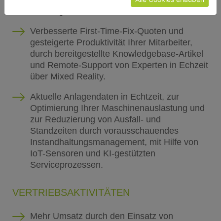
und KI-gestützten Prozessen.
Verbesserte First-Time-Fix-Quoten und
gesteigerte Produktivität Ihrer Mitarbeiter,
durch bereitgestellte Knowledgebase-Artikel
und Remote-Support von Experten in Echzeit
über Mixed Reality.
Aktuelle Anlagendaten in Echtzeit, zur
Optimierung Ihrer Maschinenauslastung und
zur Reduzierung von Ausfall- und
Standzeiten durch vorausschauendes
Instandhaltungsmanagement, mit Hilfe von
IoT-Sensoren und KI-gestützten
Serviceprozessen.
VERTRIEBSAKTIVITÄTEN
Mehr Umsatz durch den Einsatz von