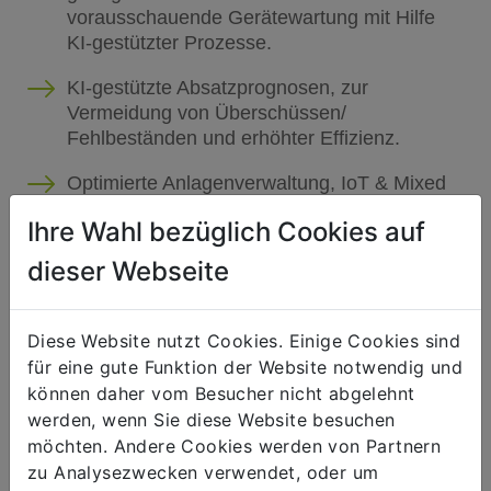
vorausschauende Gerätewartung mit Hilfe
KI-gestützter Prozesse.
KI-gestützte Absatzprognosen, zur
Vermeidung von Überschüssen/
Fehlbeständen und erhöhter Effizienz.
Optimierte Anlagenverwaltung, IoT & Mixed
Reality, geringerer Anlagenverschleiß und
Ihre Wahl bezüglich Cookies auf
präzise Wartungsplanung.
dieser Webseite
VERTRIEBSPROZESSE
Diese Website nutzt Cookies. Einige Cookies sind
Einheitliche, personalisierte und
für eine gute Funktion der Website notwendig und
durchgängige Einkaufserlebnisse.
können daher vom Besucher nicht abgelehnt
Engere Kundenbeziehungen und höherer
werden, wenn Sie diese Website besuchen
Pro-Kopf-Umsätze, durch
möchten. Andere Cookies werden von Partnern
benutzerfreundliche Anwendungen, mit Hilfe
zu Analysezwecken verwendet, oder um