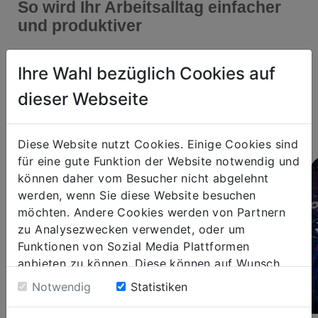
So wird Ihr Arbeitsalltag einfacher
und produktiver
Ihr KI-Assistent für mehr Effizienz
Ihre Wahl bezüglich Cookies auf
Automatisieren Sie Prozesse, analysieren Sie
dieser Webseite
Daten und optimieren Sie Arbeitsabläufe –
alles mit einer einzigen Lösung.
Diese Website nutzt Cookies. Einige Cookies sind
für eine gute Funktion der Website notwendig und
können daher vom Besucher nicht abgelehnt
werden, wenn Sie diese Website besuchen
möchten. Andere Cookies werden von Partnern
zu Analysezwecken verwendet, oder um
Funktionen von Sozial Media Plattformen
anbieten zu können. Diese können auf Wunsch
abgelehnt werden. Sofern sie unsere Webseite
Notwendig
Statistiken
weiter nutzen, geben Sie Einwilligung zu unseren
Cookies.