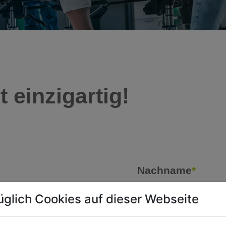
 einzigartig!
Nachname
*
üglich Cookies auf dieser Webseite